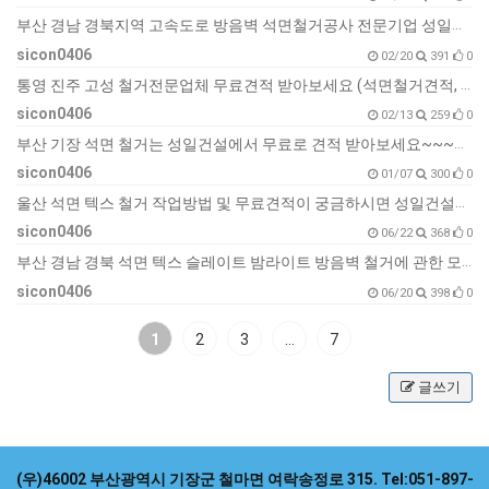
부산 경남 경북지역 고속도로 방음벽 석면철거공사 전문기업 성일건설입니다!!!!!
sicon0406
02/20
391
0
통영 진주 고성 철거전문업체 무료견적 받아보세요 (석면철거견적, 슬레이트철거견적)
sicon0406
02/13
259
0
부산 기장 석면 철거는 성일건설에서 무료로 견적 받아보세요~~~~~
sicon0406
01/07
300
0
울산 석면 텍스 철거 작업방법 및 무료견적이 궁금하시면 성일건설로 문의해주세요!!!(부산 기장 양산 김해 마산 창원 진해 석면 텍스 철거)
sicon0406
06/22
368
0
부산 경남 경북 석면 텍스 슬레이트 밤라이트 방음벽 철거에 관한 모든 것은 성일건설로 문의해 주세요~~~
sicon0406
06/20
398
0
1
2
3
…
7
글쓰기
(우)46002 부산광역시 기장군 철마면 여락송정로 315.
Tel:051-897-