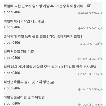
폭염에 의한 근로자 열사병 예방 3대 기본수칙 이행가이드
sicon0406
07/07
1746
0
석면해체제거작업 제도개선
sicon0406
06/29
1651
0
중대재해 처벌 등에 관한 법률 ( 약칭: 중대재해처벌법 )
sicon0406
06/29
702
0
석면건축물 관리기준
sicon0406
11/25
2677
0
석면 해체·제거 작업 사업장 주변 석면 비산관리를 위한 조사방법
sicon0406
11/10
3705
0
석면건축물의 평가 및 조치 방법
sicon0406
11/10
2595
0
석면안전관리법 및 하위법령
sicon0406
10/27
2175
0