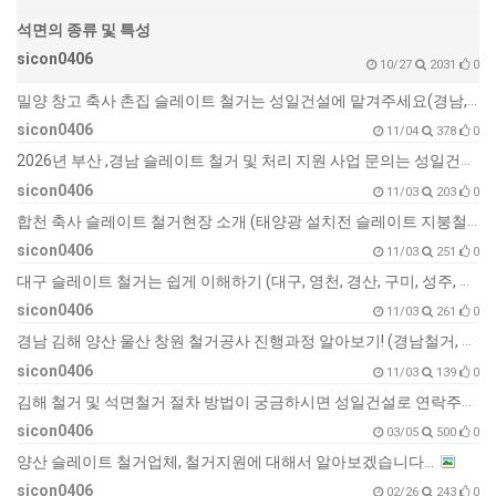
석면의 종류 및 특성
sicon0406
10/27
2031
0
밀양 창고 축사 촌집 슬레이트 철거는 성일건설에 맡겨주세요(경남, 함안, 창녕, 창원, 김해)
sicon0406
11/04
378
0
2026년 부산 ,경남 슬레이트 철거 및 처리 지원 사업 문의는 성일건설에서!
sicon0406
11/03
203
0
합천 축사 슬레이트 철거현장 소개 (태양광 설치전 슬레이트 지붕철거먼저하세요~; 합천슬레이트, 거창슬레이트, 산청슬레이트, 고령슬레이트)
sicon0406
11/03
251
0
대구 슬레이트 철거는 쉽게 이해하기 (대구, 영천, 경산, 구미, 성주, 달성군 슬레이트 철거 전문업체)
sicon0406
11/03
261
0
경남 김해 양산 울산 창원 철거공사 진행과정 알아보기! (경남철거, 김해철거, 양산철거, 울산철거, 창원철거, 공장, 창고, 축사 철거전문)
sicon0406
11/03
139
0
김해 철거 및 석면철거 절차 방법이 궁금하시면 성일건설로 연락주세요~~~~~
sicon0406
03/05
500
0
양산 슬레이트 철거업체, 철거지원에 대해서 알아보겠습니다...
sicon0406
02/26
243
0