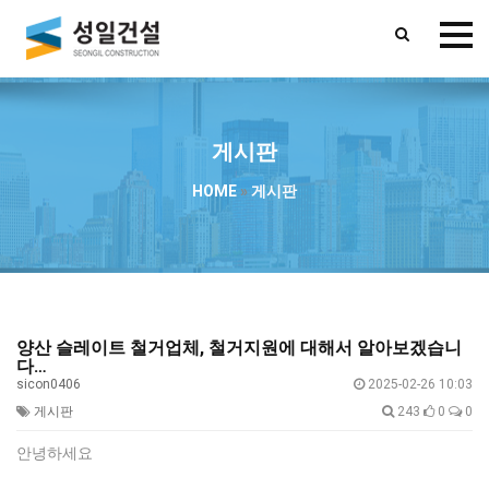
게시판
HOME
»
게시판
양산 슬레이트 철거업체, 철거지원에 대해서 알아보겠습니
다…
sicon0406
2025-02-26 10:03
게시판
243
0
0
안녕하세요