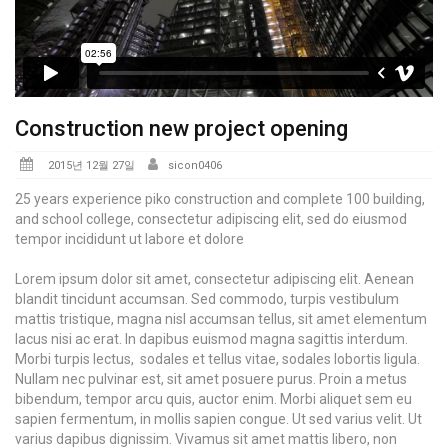
Construction new project opening
Posted
2015년 12월 27일
sicon0406
on
25 years experience piko construction and complete 100 building,
and school college, consectetur adipiscing elit, sed do eiusmod
tempor incididunt ut labore et dolore
Lorem ipsum dolor sit amet, consectetur adipiscing elit. Aenean
blandit tincidunt accumsan. Sed commodo, turpis vestibulum
mattis tristique, magna nisl accumsan tellus, sit amet elementum
lacus nisi ac erat. In dapibus euismod magna sagittis interdum.
Morbi turpis lectus, sodales et tellus vitae, sodales lobortis ligula.
Nullam nec pulvinar est, sit amet posuere purus. Proin a metus
bibendum, tempor arcu quis, auctor enim. Morbi aliquet sem eu
sapien fermentum, in mollis sapien congue. Ut sed varius velit. Ut
varius dapibus dignissim. Vivamus sit amet mattis libero, non