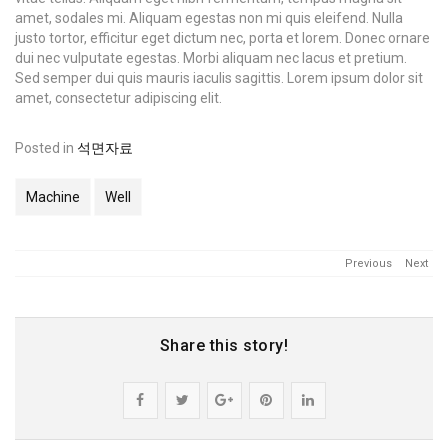
amet, sodales mi. Aliquam egestas non mi quis eleifend. Nulla
justo tortor, efficitur eget dictum nec, porta et lorem. Donec ornare
dui nec vulputate egestas. Morbi aliquam nec lacus et pretium.
Sed semper dui quis mauris iaculis sagittis. Lorem ipsum dolor sit
amet, consectetur adipiscing elit.
Posted in
석면자료
Machine
Well
Previous
Next
Share this story!
Share
Post
Share
Pin
Share
"Construction
status
"Construction
"Construction
"Construction