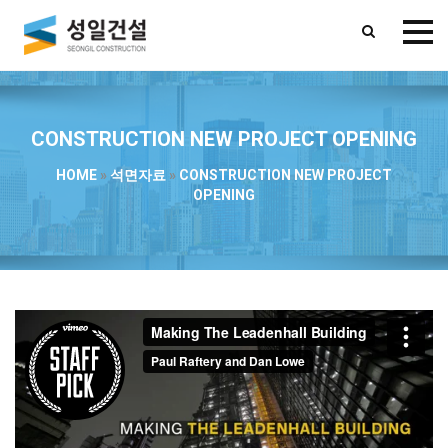
CONSTRUCTION NEW PROJECT OPENING
HOME
»
석면자료
»
CONSTRUCTION NEW PROJECT
OPENING