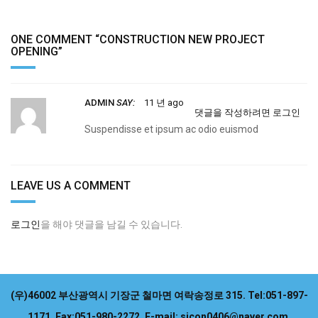
new
"Construction
new
new
new
ONE COMMENT “
CONSTRUCTION NEW PROJECT
project
new
project
project
project
OPENING
”
opening"
project
opening"
opening"
opening"
on
opening"
on
on
on
ADMIN
SAY:
11 년 ago
댓글을 작성하려면 로그인
Facebook
on
Google
Pinterest
LinkedIn
Suspendisse et ipsum ac odio euismod
Twitter
Plus
LEAVE US A COMMENT
로그인
을 해야 댓글을 남길 수 있습니다.
(우)46002 부산광역시 기장군 철마면 여락송정로 315.
Tel:051-897-
1171.
Fax:051-980-2272.
E-mail: sicon0406@naver.com.